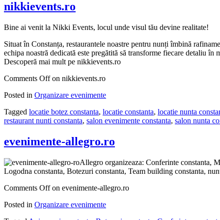
nikkievents.ro
Bine ai venit la Nikki Events, locul unde visul tău devine realitate!
Situat în Constanța, restaurantele noastre pentru nunți îmbină rafiname
echipa noastră dedicată este pregătită să transforme fiecare detaliu în
Descoperă mai mult pe nikkievents.ro
Comments Off
on nikkievents.ro
Posted in
Organizare evenimente
Tagged
locatie botez constanta
,
locatie constanta
,
locatie nunta consta
restaurant nunti constanta
,
salon evenimente constanta
,
salon nunta co
evenimente-allegro.ro
Allegro organizeaza: Conferinte constanta, Ma
Logodna constanta, Botezuri constanta, Team building constanta, nunt
Comments Off
on evenimente-allegro.ro
Posted in
Organizare evenimente