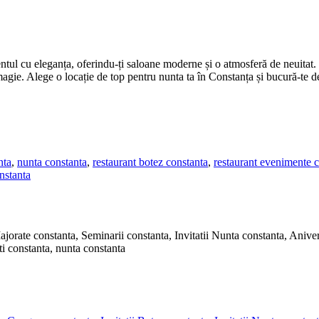
ntul cu eleganța, oferindu-ți saloane moderne și o atmosferă de neuitat.
 magie. Alege o locație de top pentru nunta ta în Constanța și bucură-te
nta
,
nunta constanta
,
restaurant botez constanta
,
restaurant evenimente 
nstanta
jorate constanta, Seminarii constanta, Invitatii Nunta constanta, Aniver
i constanta, nunta constanta