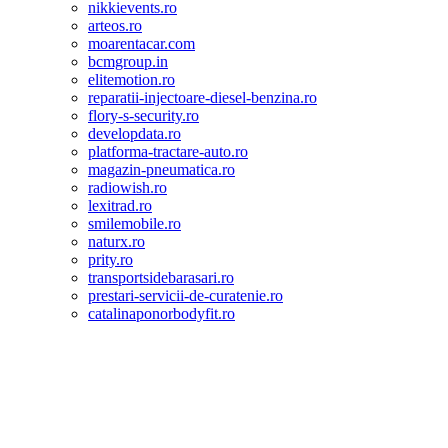
nikkievents.ro
arteos.ro
moarentacar.com
bcmgroup.in
elitemotion.ro
reparatii-injectoare-diesel-benzina.ro
flory-s-security.ro
developdata.ro
platforma-tractare-auto.ro
magazin-pneumatica.ro
radiowish.ro
lexitrad.ro
smilemobile.ro
naturx.ro
prity.ro
transportsidebarasari.ro
prestari-servicii-de-curatenie.ro
catalinaponorbodyfit.ro