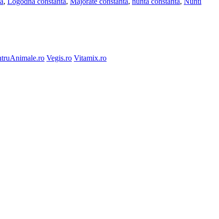
ta
,
Logodna constanta
,
Majorate constanta
,
nunta constanta
,
Nunti
truAnimale.ro
Vegis.ro
Vitamix.ro