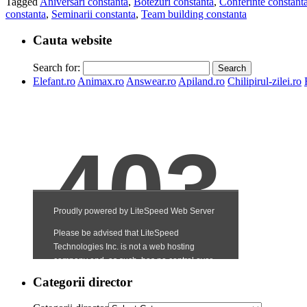
Tagged
Aniversari constanta
,
Botezuri constanta
,
Conferinte constant
constanta
,
Seminarii constanta
,
Team building constanta
Cauta website
Search for:
Elefant.ro
Animax.ro
Answear.ro
Apiland.ro
Chilipirul-zilei.ro
Categorii director