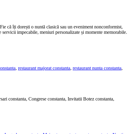
 Fie că îți dorești o nuntă clasică sau un eveniment nonconformist,
 de servicii impecabile, meniuri personalizate și momente memorabile.
constanta
,
restaurant majorat constanta
,
restaurant nunta constanta
,
sari constanta, Congrese constanta, Invitatii Botez constanta,