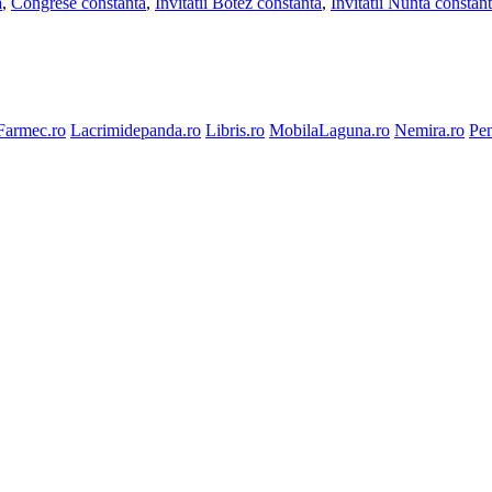
a
,
Congrese constanta
,
Invitatii Botez constanta
,
Invitatii Nunta constan
Farmec.ro
Lacrimidepanda.ro
Libris.ro
MobilaLaguna.ro
Nemira.ro
Pen